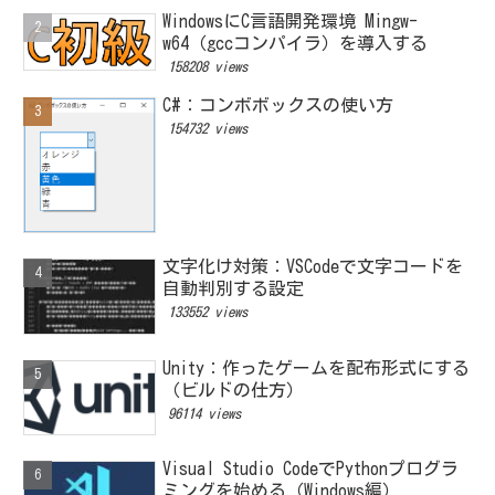
WindowsにC言語開発環境 Mingw-
w64（gccコンパイラ）を導入する
158208 views
C#：コンボボックスの使い方
154732 views
文字化け対策：VSCodeで文字コードを
自動判別する設定
133552 views
Unity：作ったゲームを配布形式にする
（ビルドの仕方）
96114 views
Visual Studio CodeでPythonプログラ
ミングを始める（Windows編）