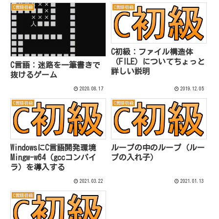
C言語初級
C言語初級
C初級：ファイル構造体
（FILE）についてちょっと
C言語：迷路を一筆書きで
詳しい説明
抜けるゲーム
2020.08.17
2019.12.05
C言語初級
C言語初級
WindowsにC言語開発環境
ループの中のループ（ルー
Mingw-w64（gccコンパイ
プの入れ子）
ラ）を導入する
2021.03.22
2021.01.13
C言語初級