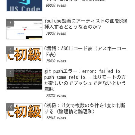
86888 views
YouTube動画にアーティストの曲をBGM
挿入するとどうなるのか？
79368 views
C言語：ASCIIコード表（アスキーコー
ド表）
75400 views
git pushエラー：error: failed to
push some refs to...はリモートの方
が新しいのでプッシュできないという
意味
73729 views
C初級：if文で複数の条件を1度に判断
する（論理積と論理和）
72815 views