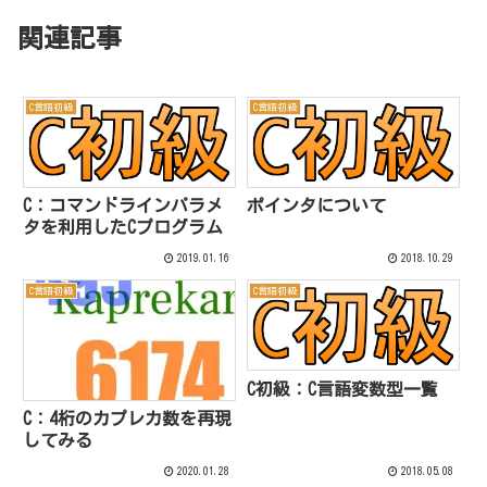
関連記事
C言語初級
C言語初級
C：コマンドラインパラメ
ポインタについて
タを利用したCプログラム
2019.01.16
2018.10.29
C言語初級
C言語初級
C初級：C言語変数型一覧
C：4桁のカプレカ数を再現
してみる
2020.01.28
2018.05.08