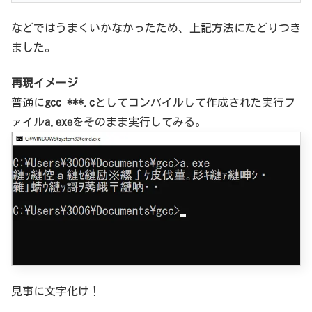
などではうまくいかなかったため、上記方法にたどりつき
ました。
再現イメージ
普通に
gcc ***.c
としてコンパイルして作成された実行フ
ァイル
a.exe
をそのまま実行してみる。
見事に文字化け！