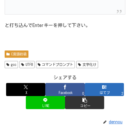
と打ち込んでEnterキーを押して下さい。
C言語初級
gcc
UTF8
コマンドプロンプト
文字化け
シェアする
X
Facebook
はてブ
0
2
LINE
コピー
dennou