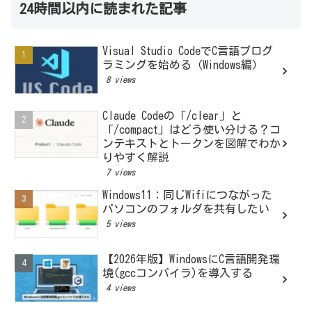
24時間以内に読まれた記事
Visual Studio CodeでC言語プログ
ラミングを始める（Windows編）
8 views
Claude Codeの「/clear」と
「/compact」はどう使い分ける？コ
ンテキストとトークンを図解でわか
りやすく解説
7 views
Windows11：同じWifiにつながった
パソコンのフォルダを共有したい
5 views
【2026年版】WindowsにC言語開発環
境(gccコンパイラ)を導入する
4 views