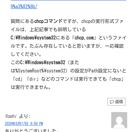
9%e3%82%8b/
質問にある
chcpコマンド
ですが、chcpの実行形式ファ
イルは、上記記事でも説明している
C:\Windows\system32
にある「
chcp.com
」というファイ
ルです。たぶん存在していると思いますが、一応確認
してください。
この
C:\Windows\system32
（また
は%SystemRoot%\system32）の設定がPath設定にないと
「cd」「dir」などのコマンドは実行できても「chcp」
は実行できません。
返信
Yoshi
より:
2020年5月17日 6:59 PM
ありがとうございました。