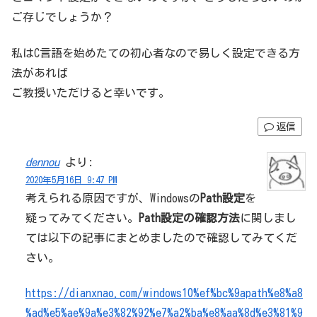
ご存じでしょうか？
私はC言語を始めたての初心者なので易しく設定できる方
法があれば
ご教授いただけると幸いです。
返信
dennou
より:
2020年5月16日 9:47 PM
考えられる原因ですが、Windowsの
Path設定
を
疑ってみてください。
Path設定の確認方法
に関しまし
ては以下の記事にまとめましたので確認してみてくだ
さい。
https://dianxnao.com/windows10%ef%bc%9apath%e8%a8
%ad%e5%ae%9a%e3%82%92%e7%a2%ba%e8%aa%8d%e3%81%9