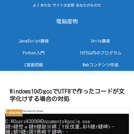
よくきたね サイトは全部 あなたのものだ
電脳産物
JavaScript講座
Unity講座
Python入門
10行以内のプログラム
C言語初級
Webコンテンツ作成
Windows10のgccでUTF8で作ったコードが文
字化けする場合の対処
C言語初級