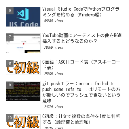
Visual Studio CodeでPythonプログラ
ミングを始める（Windows編）
86888 views
YouTube動画にアーティストの曲をBGM
挿入するとどうなるのか？
79366 views
C言語：ASCIIコード表（アスキーコー
ド表）
75395 views
git pushエラー：error: failed to
push some refs to...はリモートの方
が新しいのでプッシュできないという
意味
73729 views
C初級：if文で複数の条件を1度に判断
する（論理積と論理和）
72815 views