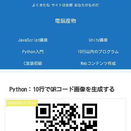
よくきたね サイトは全部 あなたのものだ
電脳産物
JavaScript講座
Unity講座
Python入門
10行以内のプログラム
C言語初級
Webコンテンツ作成
Python：10行でQRコード画像を生成する
10行以内のプログラム