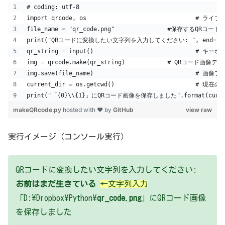
# coding: utf-8
import qrcode, 
file_name = "qr_code.png"		
print("QRコードに変換したい文字列を入力してください: ", end=""
qr_string 
img = qrcode.make(qr_string)		# QR
img.save(file_
current_dir = 
makeQRcode.py
hosted with ❤ by
GitHub
view raw
実行イメージ（コンソール実行）
QRコードに変換したい文字列を入力してください:
お前はまだ生きている
←文字列入力
「D:\Dropbox\Python\
qr_code.png
」にQRコード画像
を保存しました