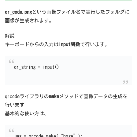
qr_code.png
という画像ファイル名で実行したフォルダに
画像が生成されます。
解説
キーボードからの入力は
input関数
で行います。
qr_string = input()
qrcodeライブラリの
make
メソッドで画像データの生成を
行います
基本的な使い方は、
img = qrcode.make(“hoge”);