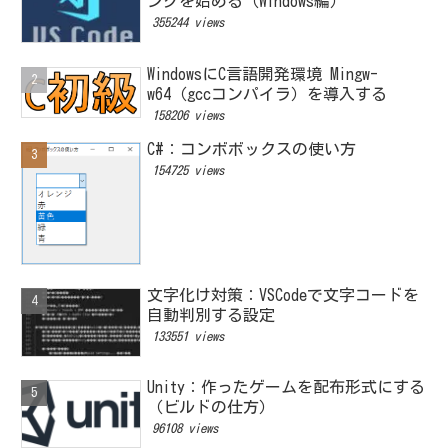
ングを始める（Windows編）
355244 views
WindowsにC言語開発環境 Mingw-
w64（gccコンパイラ）を導入する
158206 views
C#：コンボボックスの使い方
154725 views
文字化け対策：VSCodeで文字コードを
自動判別する設定
133551 views
Unity：作ったゲームを配布形式にする
（ビルドの仕方）
96108 views