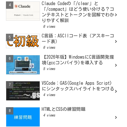
Claude Codeの「/clear」と
「/compact」はどう使い分ける？コ
ンテキストとトークンを図解でわか
りやすく解説
6 views
C言語：ASCIIコード表（アスキーコ
ード表）
6 views
【2026年版】WindowsにC言語開発環
境(gccコンパイラ)を導入する
5 views
VSCode：GAS(Google Apps Script)
にシンタックスハイライトをつける
4 views
HTMLとCSSの練習問題
4 views