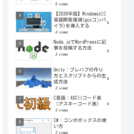
5 views
【2026年版】WindowsにC
言語開発環境(gccコンパ
イラ)を導入する
4 views
Node.jsでWordPressに記
事を投稿する方法
3 views
Unity：プレハブの作り
方とスクリプトからの生
成方法
3 views
C言語：ASCIIコード表
（アスキーコード表）
3 views
C#：コンボボックスの使
い方
3 views