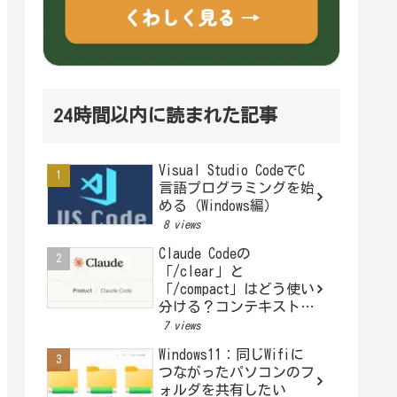
24時間以内に読まれた記事
Visual Studio CodeでC
言語プログラミングを始
める（Windows編）
8 views
Claude Codeの
「/clear」と
「/compact」はどう使い
分ける？コンテキストと
トークンを図解でわかり
7 views
やすく解説
Windows11：同じWifiに
つながったパソコンのフ
ォルダを共有したい