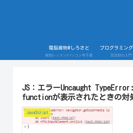
電脳産物@しろさと
プログラミング
個別レッスン/パソコン寺子屋
言語別の入門
JS：エラーUncaught TypeError: n
functionが表示されたときの
JavaScript