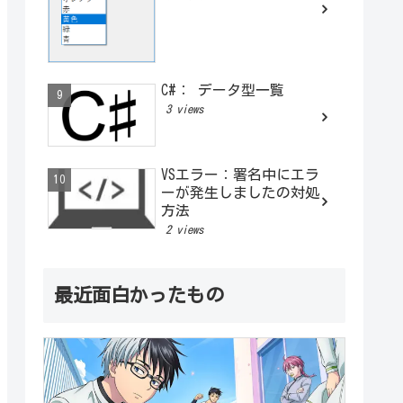
C#： データ型一覧
3 views
VSエラー：署名中にエラ
ーが発生しましたの対処
方法
2 views
最近面白かったもの