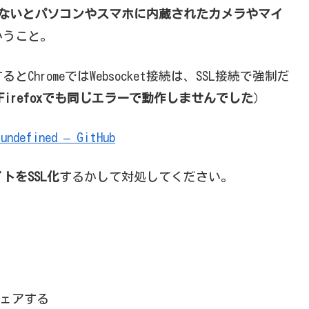
でないとパソコンやスマホに内蔵されたカメラやマイ
いうこと。
hromeではWebsocket接続は、SSL接続で強制だ
Firefoxでも同じエラーで動作しませんでした
）
undefined – GitHub
トをSSL化
するかして対処してください。
ェアする