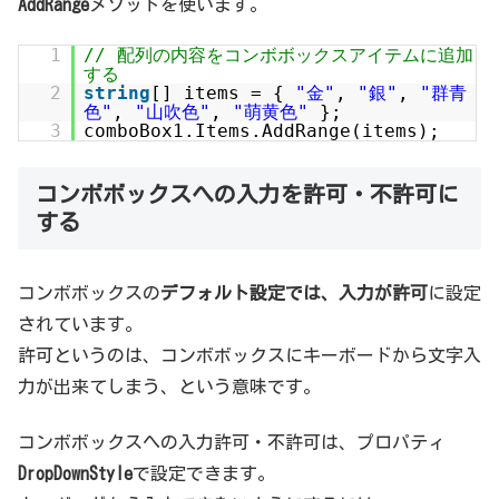
AddRange
メソッドを使います。
1
// 配列の内容をコンボボックスアイテムに追加
する
2
string
[] items = {
"金"
,
"銀"
,
"群青
色"
,
"山吹色"
,
"萌黄色"
};
3
comboBox1.Items.AddRange(items);
コンボボックスへの入力を許可・不許可に
する
コンボボックスの
デフォルト設定では、入力が許可
に設定
されています。
許可というのは、コンボボックスにキーボードから文字入
力が出来てしまう、という意味です。
コンボボックスへの入力許可・不許可は、プロパティ
DropDownStyle
で設定できます。