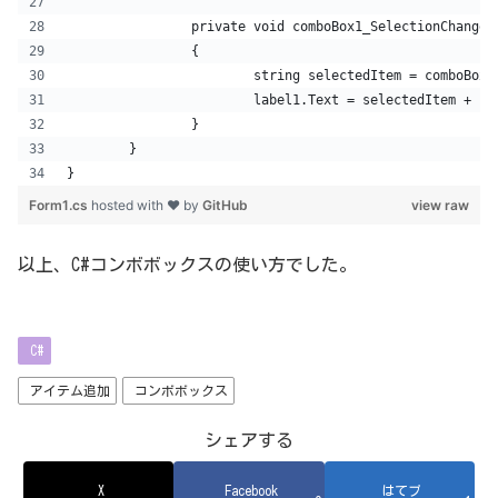
		private void comboBox1_SelectionChange
		{
			string selectedItem = comboBox
			label1.Text = selectedItem
		}
	}
}
Form1.cs
hosted with ❤ by
GitHub
view raw
以上、C#コンボボックスの使い方でした。
C#
アイテム追加
コンボボックス
シェアする
X
Facebook
はてブ