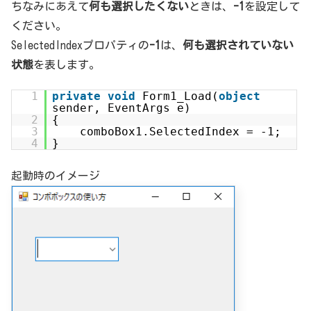
ちなみにあえて
何も選択したくない
ときは、
-1
を設定して
ください。
SelectedIndexプロパティの
-1
は、
何も選択されていない
状態
を表します。
1
private
void
Form1_Load(
object
sender, EventArgs e)
2
{
3
comboBox1.SelectedIndex = -1;
4
}
起動時のイメージ