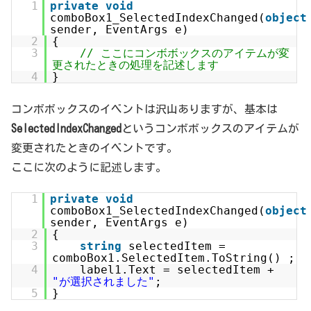
1
private
void
comboBox1_SelectedIndexChanged(
object
sender, EventArgs e)
2
{
3
// ここにコンボボックスのアイテムが変
更されたときの処理を記述します
4
}
コンボボックスのイベントは沢山ありますが、基本は
SelectedIndexChanged
というコンボボックスのアイテムが
変更されたときのイベントです。
ここに次のように記述します。
1
private
void
comboBox1_SelectedIndexChanged(
object
sender, EventArgs e)
2
{
3
string
selectedItem =
comboBox1.SelectedItem.ToString() ;
4
label1.Text = selectedItem +
"が選択されました"
;
5
}