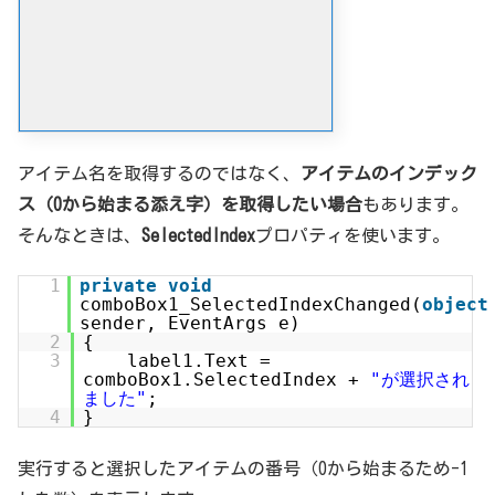
アイテム名を取得するのではなく、
アイテムのインデック
ス（0から始まる添え字）を取得したい場合
もあります。
そんなときは、
SelectedIndex
プロパティを使います。
1
private
void
comboBox1_SelectedIndexChanged(
object
sender, EventArgs e)
2
{
3
label1.Text =
comboBox1.SelectedIndex +
"が選択され
ました"
;
4
}
実行すると選択したアイテムの番号（0から始まるため-1