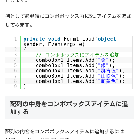
とします。
例として起動時にコンボボックス内に5つアイテムを追加
してみます。
1
private
void
Form1_Load(
object
sender, EventArgs e)
2
{
3
// コンボボックスにアイテムを追加
4
comboBox1.Items.Add(
"金"
);
5
comboBox1.Items.Add(
"銀"
);
6
comboBox1.Items.Add(
"群青色"
);
7
comboBox1.Items.Add(
"山吹色"
);
8
comboBox1.Items.Add(
"萌黄色"
);
9
}
配列の中身をコンボボックスアイテムに追
加する
配列の内容をコンボボックスアイテムに追加するには