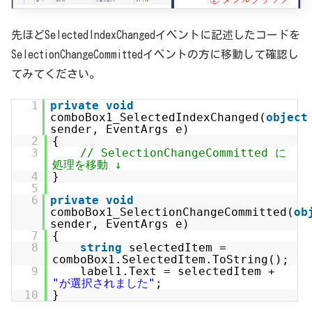
先ほどSelectedIndexChangedイベントに記述したコードを
SelectionChangeCommittedイベントの方に移動して確認し
てみてください。
1
private
void
comboBox1_SelectedIndexChanged(
object
sender, EventArgs e)
2
{
3
// SelectionChangeCommitted に
処理を移動 ↓
4
}
5
6
private
void
comboBox1_SelectionChangeCommitted(
ob
sender, EventArgs e)
7
{
8
string
selectedItem =
comboBox1.SelectedItem.ToString();
9
label1.Text = selectedItem +
"が選択されました"
;
10
}