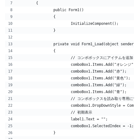
	{
		public Form1()
		{
			InitializeComponent();
		}
		private void Form1_Load(object sender,
		{
			// コンボボックスにアイテムを追加
			comboBox1.Items.Add("オレンジ");
			comboBox1.Items.Add("赤");
			comboBox1.Items.Add("黄色");
			comboBox1.Items.Add("緑");
			comboBox1.Items.Add("青");
			// コンボボックスを読み取り専用にす
			comboBox1.DropDownStyle = Comb
			// 初期表示
			label1.Text = "";
			comboBox1.SelectedIndex = -
		}