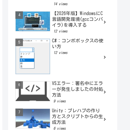
トークンを図解でわかり
14 views
やすく解説
【2026年版】WindowsにC
言語開発環境(gccコンパ
イラ)を導入する
12 views
C#：コンボボックスの使
い方
12 views
VSエラー：署名中にエラ
ーが発生しましたの対処
方法
9 views
Unity：プレハブの作り
方とスクリプトからの生
成方法
6 views