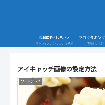
電脳産物@しろさと
プログラミング
個別レッスン/パソコン寺子屋
言語別の入門
アイキャッチ画像の設定方法
ワードプレス