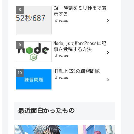
C#：時刻をミリ秒まで表
示する
6 views
Node.jsでWordPressに記
事を投稿する方法
5 views
HTMLとCSSの練習問題
5 views
最近面白かったもの