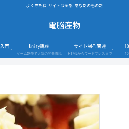
よくきたね サイトは全部 あなたのものだ
電脳産物
入門
Unity講座
サイト制作関連
1
ゲーム制作で人気の開発環境
HTMLからワードプレスまで
1