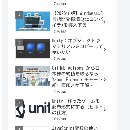
トークンを図解でわかり
7 views
やすく解説
【2026年版】WindowsにC
言語開発環境(gccコンパ
イラ)を導入する
6 views
Unity：オブジェクトや
マテリアルをコピーして
使いたい
5 views
GitHub Actions から日
本株の終値を取るなら
Yahoo Finance チャート
API 直叩きが正解
（stooq 終了をうけて）
4 views
Unity：作ったゲームを
配布形式にする（ビルド
の仕方）
4 views
JavaScript変数の使い