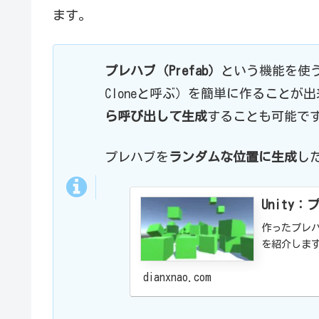
ます。
プレハブ（Prefab）
という機能を使
Cloneと呼ぶ）を簡単に作ることが
ら呼び出して生成
することも可能で
プレハブを
ランダムな位置に生成
し
Unit
作ったプレ
を紹介しま
dianxnao.com