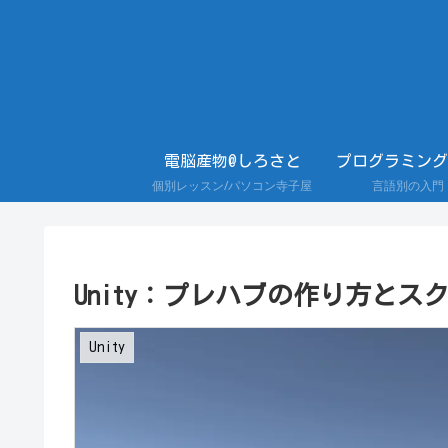
電脳産物@しろさと
プログラミング
個別レッスン/パソコン寺子屋
言語別の入門
Unity：プレハブの作り方と
Unity