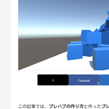
X
Facebook
0
この記事では、
プレハブの作り方
と作った
プ