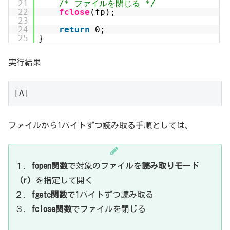
21
/* ファイルを閉じる */
22
fclose
(fp);
23
24
return
0;
25
}
実行結果
[A]
ファイルから1バイトずつ読み取る手順としては、
１．
fopen関数
で対象のファイルを
読み取りモード
（r）
を指定して開く
２．
fgetc関数
で1バイトずつ読み取る
３．
fclose関数
でファイルを閉じる