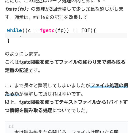
ただし、この記述はループ処理の内と外に
c =
fgetc(fp);
の処理が2回登場して少し冗長な感じがしま
す。通常は、while文の記述を改良して
while
((c =
fgetc
(fp)) != EOF){
:
}
のようにします。
これは
fgetc関数を使ってファイルの終わりまで読み取る
定番の記述
です。
ここまで長々と説明してしまいましたが
ファイル処理の何
たるか
が理解して頂ければ幸いです。
以上、
fgetc関数を使ってテキストファイルから1バイトず
つ情報を読み取る処理
についてでした。
本は読み終えたら閉じる。ファイルは開いたら閉