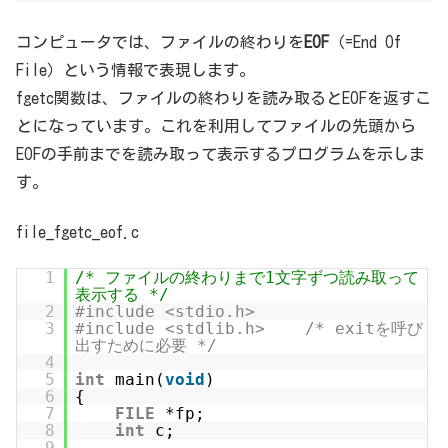
コンピュータでは、ファイルの終わりを
EOF
（=End Of
File）という情報で表現します。
fgetc関数は、ファイルの終わりを読み取るとEOFを返すこ
とになっています。これを利用してファイルの先頭から
EOFの手前までを読み取って表示するプログラムを示しま
す。
file_fgetc_eof.c
1
/* ファイルの終わりまで1文字ずつ読み取って
表示する */
2
#include <stdio.h>
3
#include <stdlib.h> /* exitを呼び
出すために必要 */
4
5
int
main(
void
)
6
{
7
FILE
*fp;
8
int
c;
9