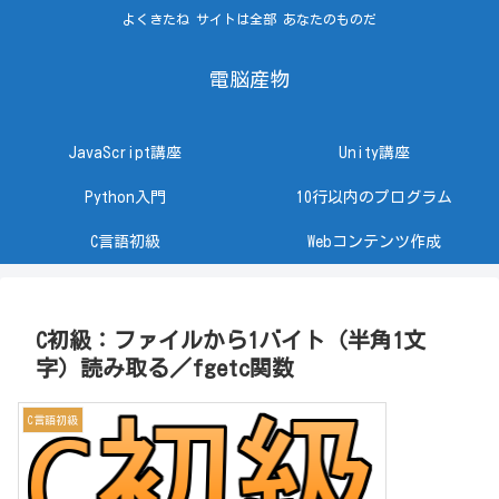
よくきたね サイトは全部 あなたのものだ
電脳産物
JavaScript講座
Unity講座
Python入門
10行以内のプログラム
C言語初級
Webコンテンツ作成
C初級：ファイルから1バイト（半角1文
字）読み取る／fgetc関数
C言語初級