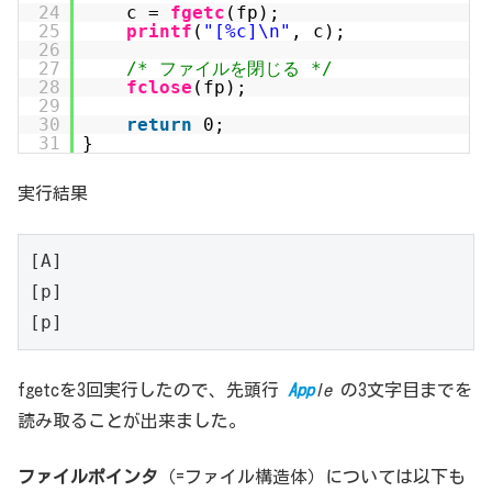
24
c =
fgetc
(fp);
25
printf
(
"[%c]\n"
, c);
26
27
/* ファイルを閉じる */
28
fclose
(fp);
29
30
return
0;
31
}
実行結果
[A]

[p]

[p]
fgetcを3回実行したので、先頭行
App
le
の3文字目までを
読み取ることが出来ました。
ファイルポインタ
（=ファイル構造体）については以下も