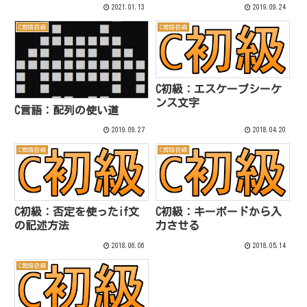
2021.01.13
2019.09.24
C言語初級
C言語初級
C初級：エスケープシーケ
ンス文字
C言語：配列の使い道
2019.09.27
2018.04.20
C言語初級
C言語初級
C初級：否定を使ったif文
C初級：キーボードから入
の記述方法
力させる
2018.06.06
2018.05.14
C言語初級