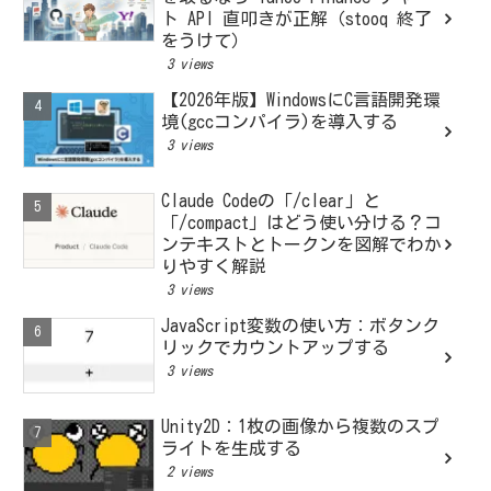
ト API 直叩きが正解（stooq 終了
をうけて）
3 views
【2026年版】WindowsにC言語開発環
境(gccコンパイラ)を導入する
3 views
Claude Codeの「/clear」と
「/compact」はどう使い分ける？コ
ンテキストとトークンを図解でわか
りやすく解説
3 views
JavaScript変数の使い方：ボタンク
リックでカウントアップする
3 views
Unity2D：1枚の画像から複数のスプ
ライトを生成する
2 views