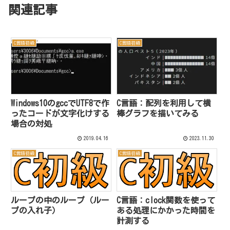
関連記事
C言語初級
C言語初級
Windows10のgccでUTF8で作
C言語：配列を利用して横
ったコードが文字化けする
棒グラフを描いてみる
場合の対処
2019.04.16
2023.11.30
C言語初級
C言語初級
ループの中のループ（ルー
C言語：clock関数を使って
プの入れ子）
ある処理にかかった時間を
計測する