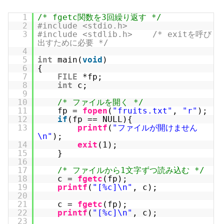
1
/* fgetc関数を3回繰り返す */
2
#include <stdio.h>
3
#include <stdlib.h> /* exitを呼び
出すために必要 */
4
5
int
main(
void
)
6
{
7
FILE
*fp;
8
int
c;
9
10
/* ファイルを開く */
11
fp =
fopen
(
"fruits.txt"
,
"r"
);
12
if
(fp == NULL){
13
printf
(
"ファイルが開けません
\n"
);
14
exit
(1);
15
}
16
17
/* ファイルから1文字ずつ読み込む */
18
c =
fgetc
(fp);
19
printf
(
"[%c]\n"
, c);
20
21
c =
fgetc
(fp);
22
printf
(
"[%c]\n"
, c);
23