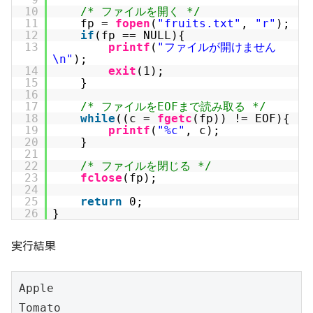
10
/* ファイルを開く */
11
fp =
fopen
(
"fruits.txt"
,
"r"
);
12
if
(fp == NULL){
13
printf
(
"ファイルが開けません
\n"
);
14
exit
(1);
15
}
16
17
/* ファイルをEOFまで読み取る */
18
while
((c =
fgetc
(fp)) != EOF){
19
printf
(
"%c"
, c);
20
}
21
22
/* ファイルを閉じる */
23
fclose
(fp);
24
25
return
0;
26
}
実行結果
Apple
Tomato