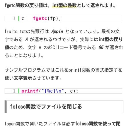
fgetc関数の戻り値は、
int型の整数
として返されます
。
1
c =
fgetc
(fp);
fruits.txtの先頭行は
Apple
となっています。最初の文
字である
A
が返されるわけですが、実際には
int型の戻り
値
のため、文字 A のASCIIコード番号である
65
が返され
ることになります。
サンプルプログラムではこれをprintf関数の書式指定子を
使い
文字表示
させています。
1
printf
(
"[%c]\n"
, c);
fclose関数でファイルを閉じる
fopen関数で開いたファイルは必ず
fclose関数を使って閉