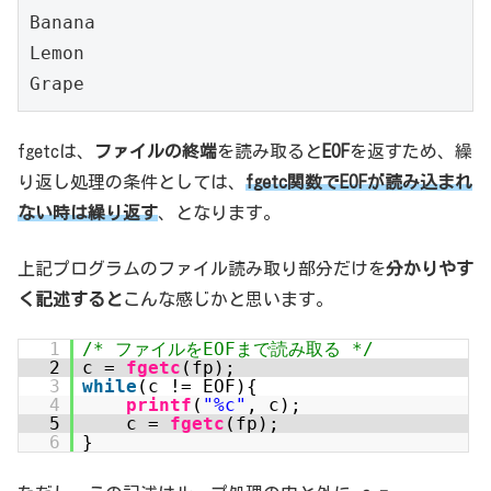
Banana
Lemon
Grape
fgetcは、
ファイルの終端
を読み取ると
EOF
を返すため、繰
り返し処理の条件としては、
fgetc関数でEOFが読み込まれ
ない時は繰り返す
、となります。
上記プログラムのファイル読み取り部分だけを
分かりやす
く記述すると
こんな感じかと思います。
1
/* ファイルをEOFまで読み取る */
2
c =
fgetc
(fp);
3
while
(c != EOF){
4
printf
(
"%c"
, c);
5
c =
fgetc
(fp);
6
}