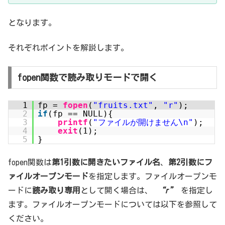
となります。
それぞれポイントを解説します。
fopen関数で読み取りモードで開く
1
fp =
fopen
(
"fruits.txt"
,
"r"
);
2
if
(fp == NULL){
3
printf
(
"ファイルが開けません\n"
);
4
exit
(1);
5
}
fopen関数は
第1引数に開きたいファイル名
、
第2引数にフ
ァイルオープンモード
を指定します。ファイルオープンモ
ードに
読み取り専用
として開く場合は、
“r”
を指定し
ます。ファイルオープンモードについては以下を参照して
ください。