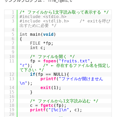
サンプルプログラム： file_fgetc.c
1
/* ファイルから1文字読み取って表示する */
2
#include <stdio.h>
3
#include <stdlib.h> /* exitを呼び
出すために必要 */
4
5
int
main(
void
)
6
{
7
FILE
*fp;
8
int
c;
9
10
/* ファイルを開く */
11
fp =
fopen
(
"fruits.txt"
,
"r"
);
/* ← 存在するファイル名を指定し
て下さい */
12
if
(fp == NULL){
13
printf
(
"ファイルが開けません
\n"
);
14
exit
(1);
15
}
16
17
/* ファイルから1文字読み込む */
18
c =
fgetc
(fp);
19
printf
(
"[%c]\n"
, c);
20