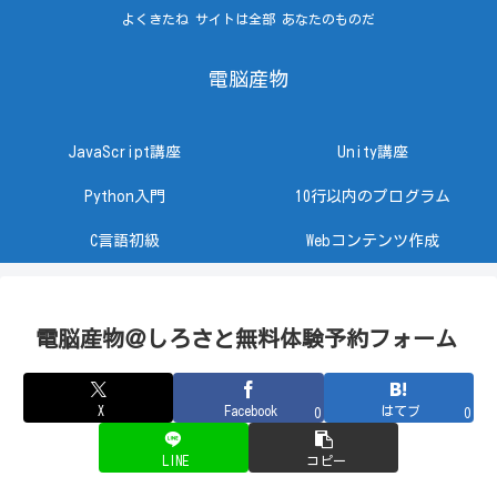
よくきたね サイトは全部 あなたのものだ
電脳産物
JavaScript講座
Unity講座
Python入門
10行以内のプログラム
C言語初級
Webコンテンツ作成
電脳産物＠しろさと無料体験予約フォーム
X
Facebook
はてブ
0
0
LINE
コピー