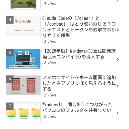
4 views
Claude Codeの「/clear」と
「/compact」はどう使い分ける？コ
ンテキストとトークンを図解でわか
りやすく解説
3 views
【2026年版】WindowsにC言語開発環
境(gccコンパイラ)を導入する
2 views
スマホでサイトをホーム画面に追加
したときアプリっぽく見えるように
する
2 views
Windows11：同じWifiにつながった
パソコンのフォルダを共有したい
2 views