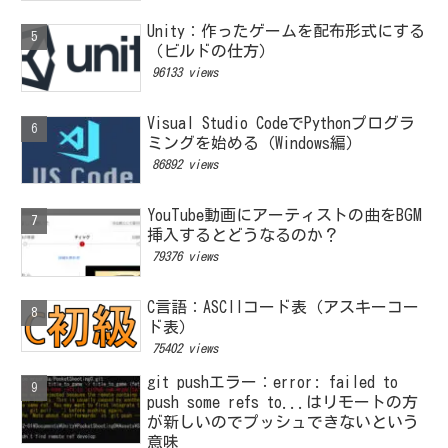
Unity：作ったゲームを配布形式にする
（ビルドの仕方）
96133 views
Visual Studio CodeでPythonプログラ
ミングを始める（Windows編）
86892 views
YouTube動画にアーティストの曲をBGM
挿入するとどうなるのか？
79376 views
C言語：ASCIIコード表（アスキーコー
ド表）
75402 views
git pushエラー：error: failed to
push some refs to...はリモートの方
が新しいのでプッシュできないという
意味