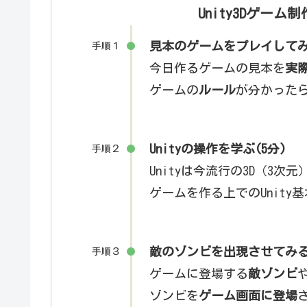
Unity3Dゲーム
見本のゲームをプレイしてみ
手順１
今日作るゲームの見本を
実
ゲームの
ルール
が分かった
Unityの操作を学ぶ(5分)
手順２
Unityは今流行の3D（3
ゲームを作る上でのUnit
敵のゾンビを出現させてみる(
手順３
ゲームに登場する
敵ゾンビ
ゾンビを
ゲーム画面に登場