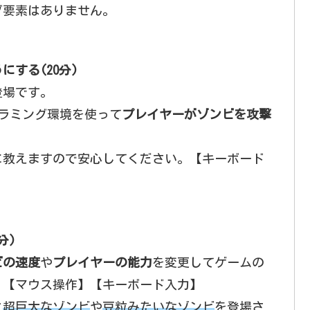
グ要素はありません。
する(20分)
登場です。
プログラミング環境を使って
プレイヤーがゾンビを攻撃
に教えますので安心してください。【キーボード
分)
ビの速度
や
プレイヤーの能力
を変更してゲームの
。【マウス操作】【キーボード入力】
と
超巨大なゾンビ
や
豆粒みたいなゾンビ
を登場さ