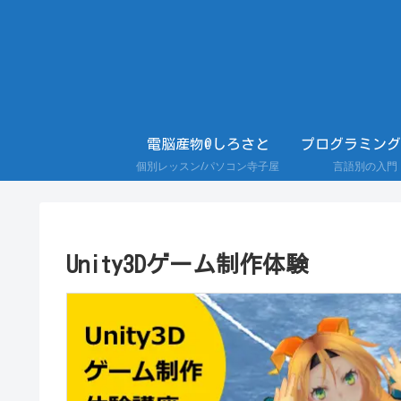
電脳産物@しろさと
プログラミング
個別レッスン/パソコン寺子屋
言語別の入門
Unity3Dゲーム制作体験