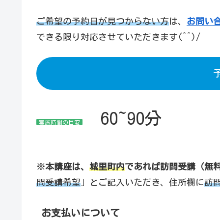
ご希望の予約日が見つからない
方
は、
お問い
できる限り対応させていただきます(^^)/
60~90分
実施時間の目安
※
本講座は、
城里町内
であれば訪問受講（無
問受講希望
」とご記入いただき、住所欄に
訪
お支払いについて