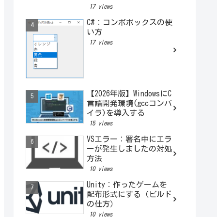
トークンを図解でわかり
17 views
やすく解説
C#：コンボボックスの使
い方
17 views
【2026年版】WindowsにC
言語開発環境(gccコンパ
イラ)を導入する
15 views
VSエラー：署名中にエラ
ーが発生しましたの対処
方法
10 views
Unity：作ったゲームを
配布形式にする（ビルド
の仕方）
10 views