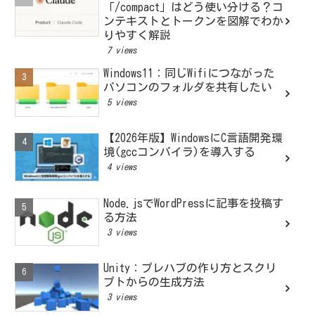
「/compact」はどう使い分ける？コ
ンテキストとトークンを図解でわか
りやすく解説
7 views
Windows11：同じWifiにつながった
パソコンのフォルダを共有したい
5 views
【2026年版】WindowsにC言語開発環
境(gccコンパイラ)を導入する
4 views
Node.jsでWordPressに記事を投稿す
る方法
3 views
Unity：プレハブの作り方とスクリ
プトからの生成方法
3 views