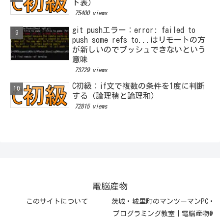
ド表）
75400 views
git pushエラー：error: failed to
push some refs to...はリモートの方
が新しいのでプッシュできないという
意味
73729 views
C初級：if文で複数の条件を1度に判断
する（論理積と論理和）
72815 views
電脳産物
このサイトについて
茨城・城里町のマンツーマンPC・
プログラミング教室｜電脳産物@