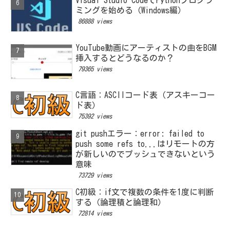
Visual Studio CodeでPythonプログラ
ミングを始める（Windows編）
86888 views
YouTube動画にアーティストの曲をBGM
挿入するとどうなるのか？
79365 views
C言語：ASCIIコード表（アスキーコー
ド表）
75392 views
git pushエラー：error: failed to
push some refs to...はリモートの方
が新しいのでプッシュできないという
意味
73729 views
C初級：if文で複数の条件を1度に判断
する（論理積と論理和）
72814 views