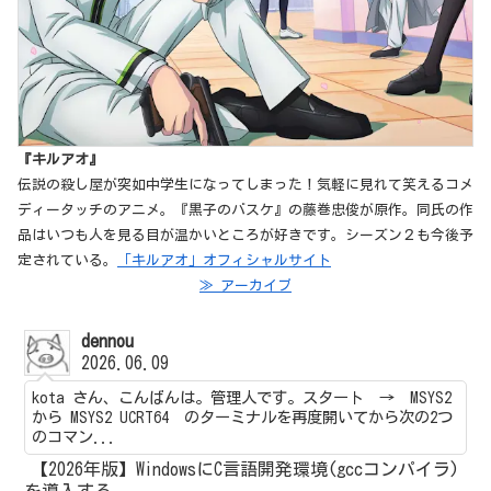
『キルアオ』
伝説の殺し屋が突如中学生になってしまった！気軽に見れて笑えるコメ
ディータッチのアニメ。『黒子のバスケ』の藤巻忠俊が原作。同氏の作
品はいつも人を見る目が温かいところが好きです。シーズン２も今後予
定されている。
「キルアオ」オフィシャルサイト
≫ アーカイブ
dennou
2026.06.09
kota さん、こんばんは。管理人です。スタート → MSYS2
から MSYS2 UCRT64 のターミナルを再度開いてから次の2つ
のコマン...
【2026年版】WindowsにC言語開発環境(gccコンパイラ)
を導入する