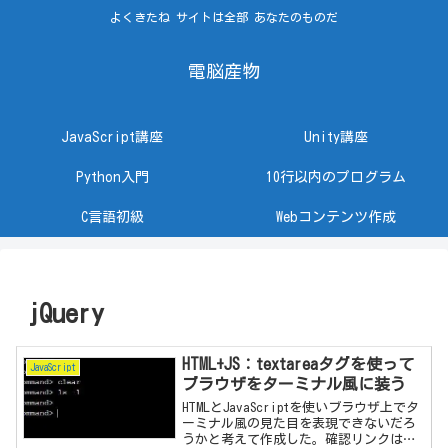
よくきたね サイトは全部 あなたのものだ
電脳産物
JavaScript講座
Unity講座
Python入門
10行以内のプログラム
C言語初級
Webコンテンツ作成
jQuery
HTML+JS：textareaタグを使って
JavaScript
ブラウザをターミナル風に装う
HTMLとJavaScriptを使いブラウザ上でタ
ーミナル風の見た目を表現できないだろ
うかと考えて作成した。確認リンクは以