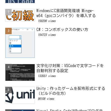
WindowsにC言語開発環境 Mingw-
w64（gccコンパイラ）を導入する
158206 views
C#：コンボボックスの使い方
154723 views
文字化け対策：VSCodeで文字コードを
自動判別する設定
133551 views
Unity：作ったゲームを配布形式にする
（ビルドの仕方）
96108 views