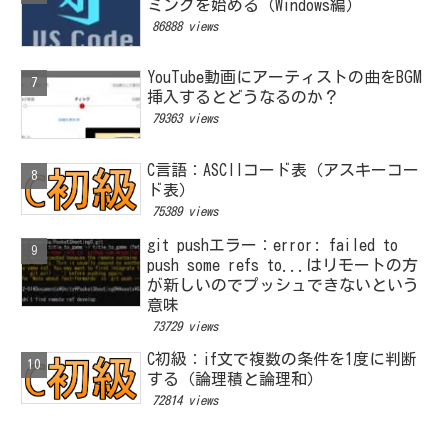
ミングを始める（Windows編）
86888 views
YouTube動画にアーティストの曲をBGM
挿入するとどうなるのか？
79363 views
C言語：ASCIIコード表（アスキーコー
ド表）
75389 views
git pushエラー：error: failed to
push some refs to...はリモートの方
が新しいのでプッシュできないという
意味
73729 views
C初級：if文で複数の条件を1度に判断
する（論理積と論理和）
72814 views