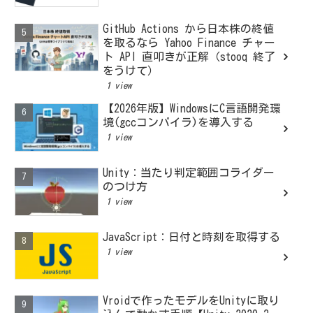
GitHub Actions から日本株の終値
を取るなら Yahoo Finance チャー
ト API 直叩きが正解（stooq 終了
をうけて）
1 view
【2026年版】WindowsにC言語開発環
境(gccコンパイラ)を導入する
1 view
Unity：当たり判定範囲コライダー
のつけ方
1 view
JavaScript：日付と時刻を取得する
1 view
Vroidで作ったモデルをUnityに取り