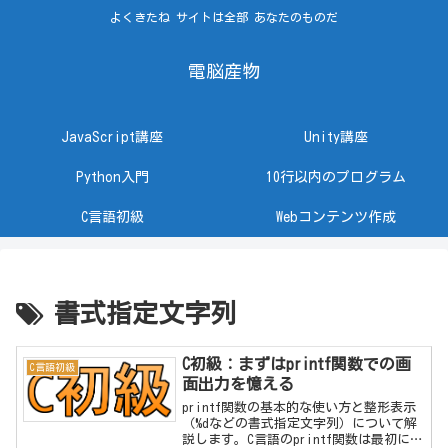
よくきたね サイトは全部 あなたのものだ
電脳産物
JavaScript講座
Unity講座
Python入門
10行以内のプログラム
C言語初級
Webコンテンツ作成
書式指定文字列
C初級：まずはprintf関数での画
C言語初級
面出力を憶える
printf関数の基本的な使い方と整形表示
（%dなどの書式指定文字列）について解
説します。C言語のprintf関数は最初に覚