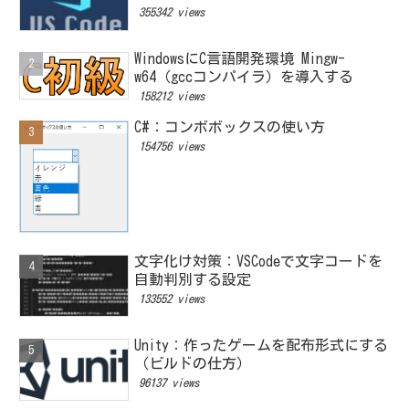
355342 views
WindowsにC言語開発環境 Mingw-
w64（gccコンパイラ）を導入する
158212 views
C#：コンボボックスの使い方
154756 views
文字化け対策：VSCodeで文字コードを
自動判別する設定
133552 views
Unity：作ったゲームを配布形式にする
（ビルドの仕方）
96137 views