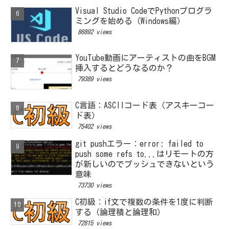
Visual Studio CodeでPythonプログラ
ミングを始める（Windows編）
86892 views
YouTube動画にアーティストの曲をBGM
挿入するとどうなるのか？
79389 views
C言語：ASCIIコード表（アスキーコー
ド表）
75402 views
git pushエラー：error: failed to
push some refs to...はリモートの方
が新しいのでプッシュできないという
意味
73730 views
C初級：if文で複数の条件を1度に判断
する（論理積と論理和）
72815 views