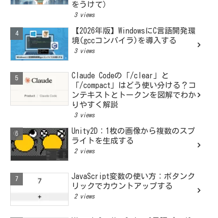
をうけて）
3 views
【2026年版】WindowsにC言語開発環
境(gccコンパイラ)を導入する
3 views
Claude Codeの「/clear」と
「/compact」はどう使い分ける？コ
ンテキストとトークンを図解でわか
りやすく解説
3 views
Unity2D：1枚の画像から複数のスプ
ライトを生成する
2 views
JavaScript変数の使い方：ボタンク
リックでカウントアップする
2 views