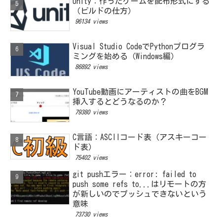
Unity：作ったゲームを配布形式にする
（ビルドの仕方）
96134 views
Visual Studio CodeでPythonプログラ
ミングを始める（Windows編）
86892 views
YouTube動画にアーティストの曲をBGM
挿入するとどうなるのか？
79380 views
C言語：ASCIIコード表（アスキーコー
ド表）
75402 views
git pushエラー：error: failed to
push some refs to...はリモートの方
が新しいのでプッシュできないという
意味
73730 views