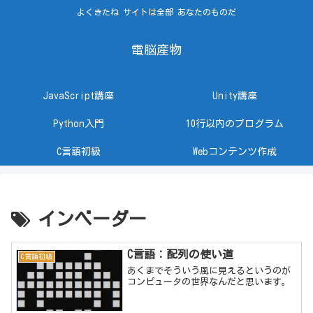
よくきたね サイトは全部 あなたのものだ
電脳産物
JavaScript講座
Unity講座
Python入門
10行以内のプログラム
C言語初級
Webコンテンツ作成
インベーダー
C言語：配列の使い道
C言語初級
あくまでそういう風に見えるというのが
コンピュータの世界なんだと思います。