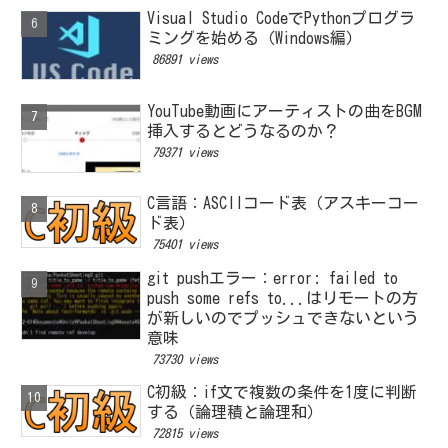
Visual Studio CodeでPythonプログラ
ミングを始める（Windows編）
86891 views
YouTube動画にアーティストの曲をBGM
挿入するとどうなるのか？
79371 views
C言語：ASCIIコード表（アスキーコー
ド表）
75401 views
git pushエラー：error: failed to
push some refs to...はリモートの方
が新しいのでプッシュできないという
意味
73730 views
C初級：if文で複数の条件を1度に判断
する（論理積と論理和）
72815 views