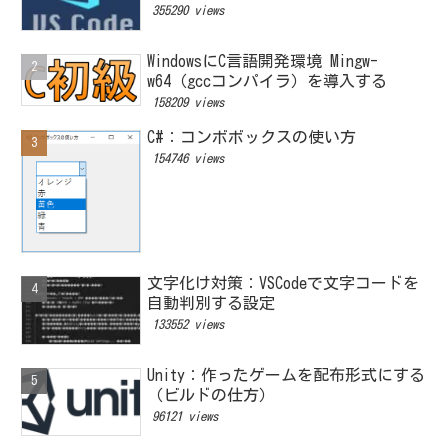
355290 views
WindowsにC言語開発環境 Mingw-
w64（gccコンパイラ）を導入する
158209 views
C#：コンボボックスの使い方
154746 views
文字化け対策：VSCodeで文字コードを
自動判別する設定
133552 views
Unity：作ったゲームを配布形式にする
（ビルドの仕方）
96121 views