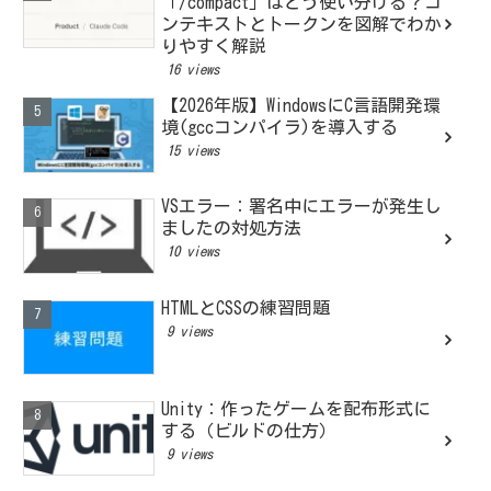
「/compact」はどう使い分ける？コ
ンテキストとトークンを図解でわか
りやすく解説
16 views
【2026年版】WindowsにC言語開発環
境(gccコンパイラ)を導入する
15 views
VSエラー：署名中にエラーが発生し
ましたの対処方法
10 views
HTMLとCSSの練習問題
9 views
Unity：作ったゲームを配布形式に
する（ビルドの仕方）
9 views