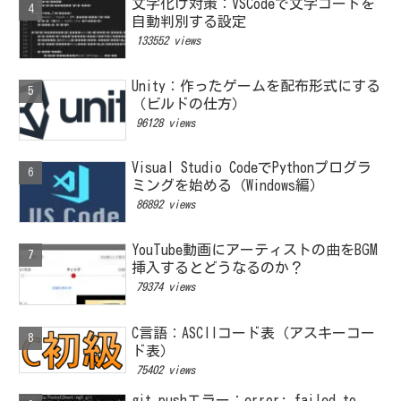
文字化け対策：VSCodeで文字コードを
自動判別する設定
133552 views
Unity：作ったゲームを配布形式にする
（ビルドの仕方）
96128 views
Visual Studio CodeでPythonプログラ
ミングを始める（Windows編）
86892 views
YouTube動画にアーティストの曲をBGM
挿入するとどうなるのか？
79374 views
C言語：ASCIIコード表（アスキーコー
ド表）
75402 views
git pushエラー：error: failed to