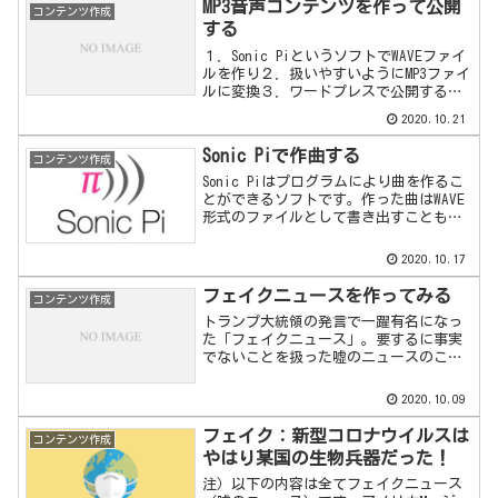
MP3音声コンテンツを作って公開
コンテンツ作成
する
１．Sonic PiというソフトでWAVEファイ
ルを作り２．扱いやすいようにMP3ファイ
ルに変換３．ワードプレスで公開すると
いう手順でやってみます。
2020.10.21
Sonic Piで作曲する
コンテンツ作成
Sonic Piはプログラムにより曲を作るこ
とができるソフトです。作った曲はWAVE
形式のファイルとして書き出すことも可
能です。この記事では、Sonic Piの始め
方を簡単に説明します。
2020.10.17
フェイクニュースを作ってみる
コンテンツ作成
トランプ大統領の発言で一躍有名になっ
た「フェイクニュース」。要するに事実
でないことを扱った嘘のニュースのこと
です。実際にフェイクニュースを作るこ
とはまずわたし自身の良心が許しません
2020.10.09
し、犯罪にもつながる...
フェイク：新型コロナウイルスは
コンテンツ作成
やはり某国の生物兵器だった！
注）以下の内容は全てフェイクニュース