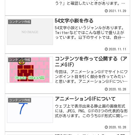
う？」と確認したいときがあります。そ
んなときは、Chromeの開発者モードを表
2021.11.29
示すれば楽ちんです。
54文字小説を作る
コンテンツ作成
54文字小説というジャンルがあります。
Twitterなどではこんな感じで盛り上が
っています。以下のサイトでは、自分が
作成した54文字の文章を入力すると原稿
用紙に書いたような作品がたちどころに
2020.11.11
現れます。...
コンテンツを作って公開する（ア
コンテンツ作成
ニメGIF）
今回は、アニメーションGIFでサイトにワ
ンポイント目を引く部分を作ってみたい
と思います。アニメーションGIFについて
まずは以下でアニメーションGIFについて
2020.10.28
知識を深めてください。ffmpegを使って
M...
アニメーションGIFについて
コンテンツ作成
ウェブ上で表示出来る静止画の画像形式
には、JPEG、PNG、GIFの3つの代表的な形
式があります。このうちGIF形式に関して
は、通常の静止画のほかにアニメーショ
ンGIFという複数の静止画をパラパラ漫
2020.10.28
画...