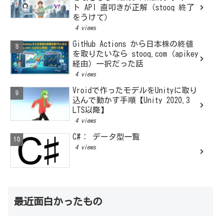
ト API 直叩きが正解（stooq 終了
をうけて）
4 views
GitHub Actions から日本株の終値
を取りたいなら stooq.com（apikey
経由）一択だった話
4 views
Vroidで作ったモデルをUnityに取り
込んで動かす手順【Unity 2020.3
LTS以降】
4 views
C#： データ型一覧
4 views
最近面白かったもの