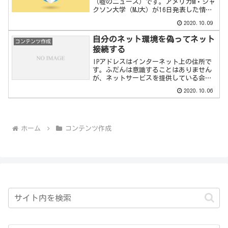
（嘘のニュース）です。アメリカM・ジャ
クソン大学（MJ大）が16日発表した情報
によると、今回世界で猛威を振るってい
2020.10.09
るCOVID-19（新型コロナウイルス）に
は、人間...
自分のネット環境を偽ってネット
コンテンツ作成
接続する
IPアドレスはインターネット上の住所で
す。ふだんは意識することはありません
が、ネットサービスを提供している会
社、あるいはハッカー...などは非常に意
2020.10.06
識する部分です。ちなみにIPアドレスは
サーバ管理者（...
ホーム
コンテンツ作成