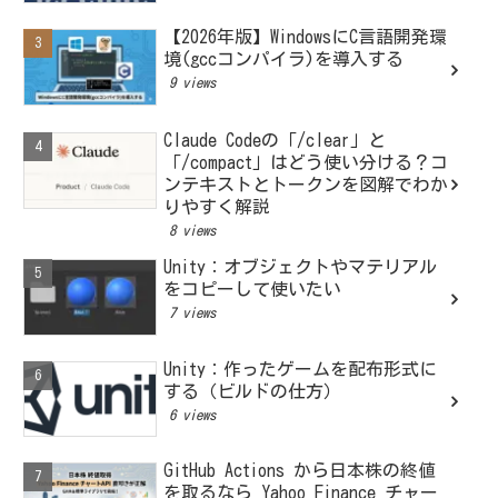
【2026年版】WindowsにC言語開発環
境(gccコンパイラ)を導入する
9 views
Claude Codeの「/clear」と
「/compact」はどう使い分ける？コ
ンテキストとトークンを図解でわか
りやすく解説
8 views
Unity：オブジェクトやマテリアル
をコピーして使いたい
7 views
Unity：作ったゲームを配布形式に
する（ビルドの仕方）
6 views
GitHub Actions から日本株の終値
を取るなら Yahoo Finance チャー