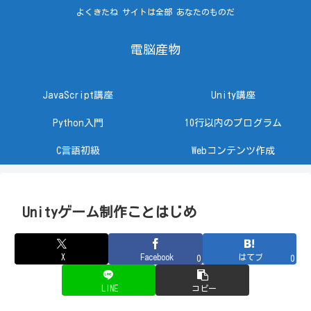
よくきたね サイトは全部 あなたのものだ
電脳産物
JavaScript講座
Unity講座
Python入門
10行以内のプログラム
C言語初級
Webコンテンツ作成
Unityゲーム制作ことはじめ
X
Facebook
はてブ
0
0
LINE
コピー